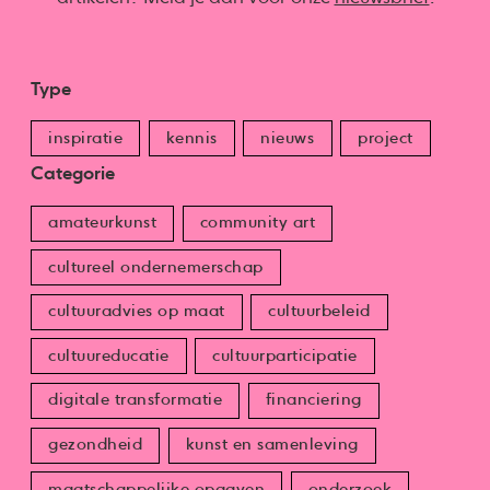
Type
inspiratie
kennis
nieuws
project
Categorie
amateurkunst
community art
cultureel ondernemerschap
cultuuradvies op maat
cultuurbeleid
cultuureducatie
cultuurparticipatie
digitale transformatie
financiering
gezondheid
kunst en samenleving
maatschappelijke opgaven
onderzoek