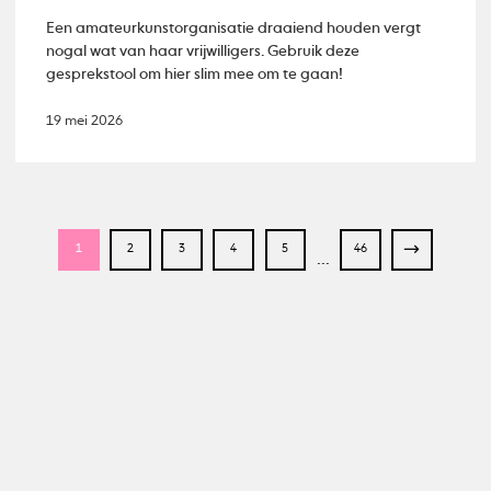
Een amateurkunstorganisatie draaiend houden vergt
nogal wat van haar vrijwilligers. Gebruik deze
gesprekstool om hier slim mee om te gaan!
19 mei 2026
1
2
3
4
5
46
...