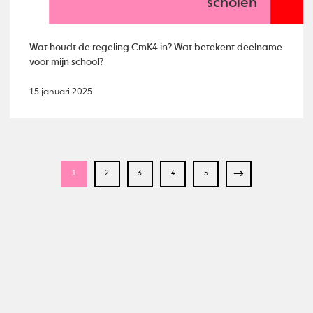
scholen
Wat houdt de regeling CmK4 in? Wat betekent deelname
voor mijn school?
15 januari 2025
1
2
3
4
5