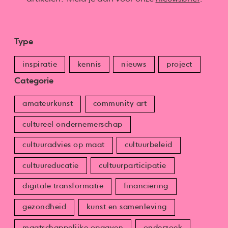
Type
inspiratie
kennis
nieuws
project
Categorie
amateurkunst
community art
cultureel ondernemerschap
cultuuradvies op maat
cultuurbeleid
cultuureducatie
cultuurparticipatie
digitale transformatie
financiering
gezondheid
kunst en samenleving
maatschappelijke opgaven
onderzoek