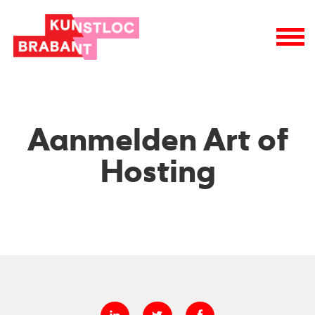
nieuwsbrieven
wie is wie
raad van toezicht
vacatures
logo
Aanmelden Art of
Hosting