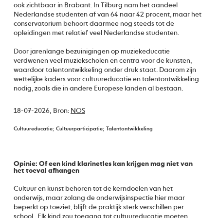
ook zichtbaar in Brabant. In Tilburg nam het aandeel
Nederlandse studenten af van 64 naar 42 procent, maar het
conservatorium behoort daarmee nog steeds tot de
opleidingen met relatief veel Nederlandse studenten.
Door jarenlange bezuinigingen op muziekeducatie
verdwenen veel muziekscholen en centra voor de kunsten,
waardoor talentontwikkeling onder druk staat. Daarom zijn
wettelijke kaders voor cultuureducatie en talentontwikkeling
nodig, zoals die in andere Europese landen al bestaan.
18-07-2026,
Bron:
NOS
Cultuureducatie
Cultuurparticipatie
Talentontwikkeling
Opinie: Of een kind klarinetles kan krijgen mag niet van
het toeval afhangen
Cultuur en kunst behoren tot de kerndoelen van het
onderwijs, maar zolang de onderwijsinspectie hier maar
beperkt op toeziet, blijft de praktijk sterk verschillen per
school. Elk kind zou toegang tot cultuureducatie moeten