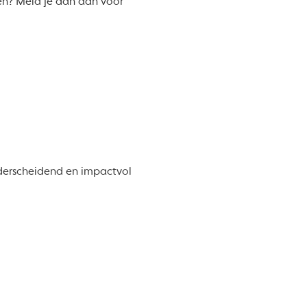
gen? Meld je dan aan voor
nderscheidend en impactvol