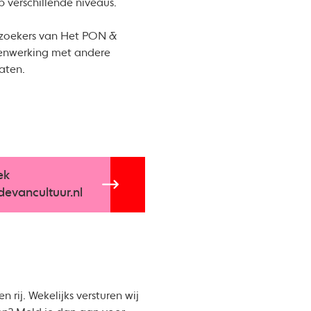
p verschillende niveaus.
rzoekers van Het PON &
menwerking met andere
aten.
ek
evancultuur.nl
rij. Wekelijks versturen wij