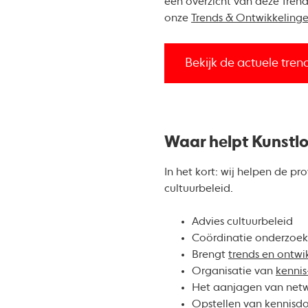
een overzicht van deze Trend
onze
Trends & Ontwikkelinge
Bekijk de actuele tren
Waar helpt Kunstlo
In het kort: wij helpen de p
cultuurbeleid.
Advies cultuurbeleid
Coördinatie onderzoe
Brengt
trends en ontwi
Organisatie van
kennis
Het aanjagen van net
Opstellen van
kennisdo