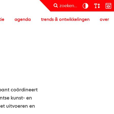
zoeken...
tie
agenda
trends & ontwikkelingen
over
bant coördineert
ntse kunst- en
het uitvoeren en