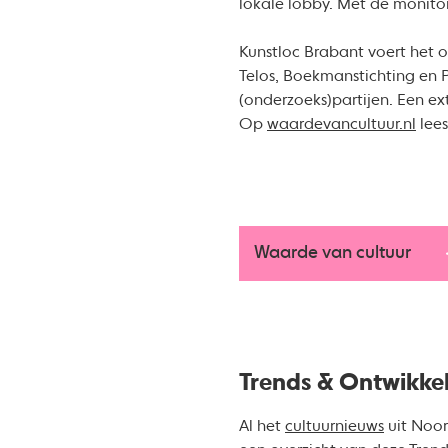
lokale lobby. Met de monitor
Kunstloc Brabant voert het 
Telos, Boekmanstichting en
(onderzoeks)partijen. Een ex
Op
waardevancultuur.nl
lees
Waarde van cultuur
Trends & Ontwikke
Al het
cultuurnieuws
uit Noor