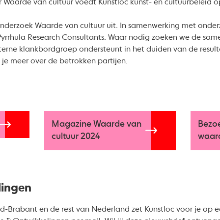
 Waarde van cultuur voedt Kunstloc kunst- en cultuurbeleid o
onderzoek Waarde van cultuur uit. In samenwerking met onde
 Pyrrhula Research Consultants. Waar nodig zoeken we de sa
terne klankbordgroep ondersteunt in het duiden van de result
 je meer over de betrokken partijen.
Magazine Waarde van
Bezo
cultuur 2024
waard
lingen
d-Brabant en de rest van Nederland zet Kunstloc voor je op een 