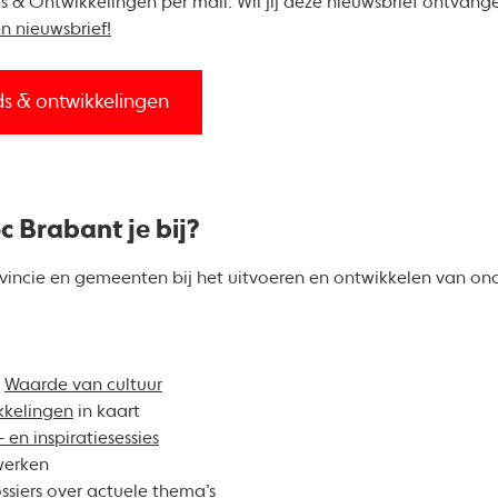
s & Ontwikkelingen per mail. Wil jij deze nieuwsbrief ontvan
n nieuwsbrief!
ds & ontwikkelingen
c Brabant je bij?
rovincie en gemeenten bij het uitvoeren en ontwikkelen van o
k
Waarde van cultuur
kkelingen
in kaart
- en inspiratiesessies
werken
ssiers
over actuele thema’s