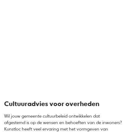
Cultuuradvies voor overheden
Wil jouw gemeente cultuurbeleid ontwikkelen dat
Brochure Cultuuradvies op maat: Wat we doen en voor wie
afgestemd is op de wensen en behoeften van de inwoners?
Kunstloc heeft veel ervaring met het vormgeven van