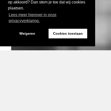
op akkoord? Dan stem je toe dat wij cookies
plaatsen.
Lees meer hierover in onze
privacyverklaring.
Weigeren
Cookies toestaan
Expositie bij Fort Sabina Fotograaf: Imara Angulo Vidal
Visual door HyperCulture
actueel
Drie nieuwe perspectieven
voor complexe
gebiedsopgaven