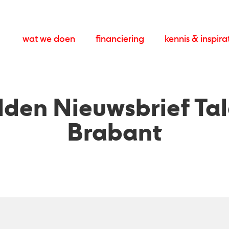
wat we doen
financiering
kennis & inspira
den Nieuwsbrief Ta
Brabant