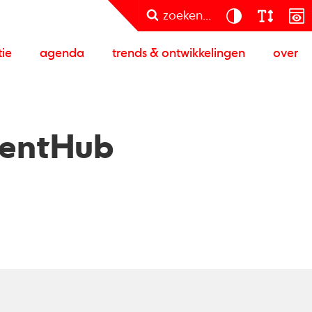
zoeken...
tie
agenda
trends & ontwikkelingen
over
lentHub