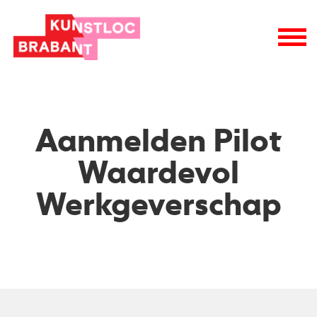
wie is wie
raad van toezicht
vacatures
logo
Aanmelden Pilot
Waardevol
Werkgeverschap