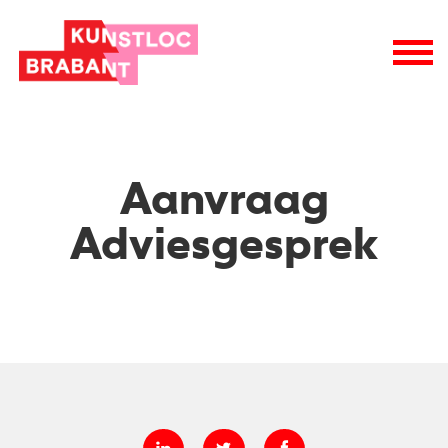
nieuwsbrieven
wie is wie
raad van toezicht
vacatures
logo
Aanvraag
Adviesgesprek