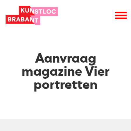
wie is wie
raad van toezicht
vacatures
logo
Aanvraag
magazine Vier
portretten