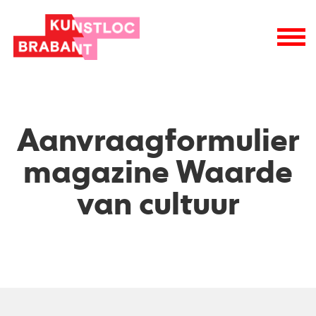
wie is wie
raad van toezicht
vacatures
logo
Aanvraagformulier
magazine Waarde
van cultuur