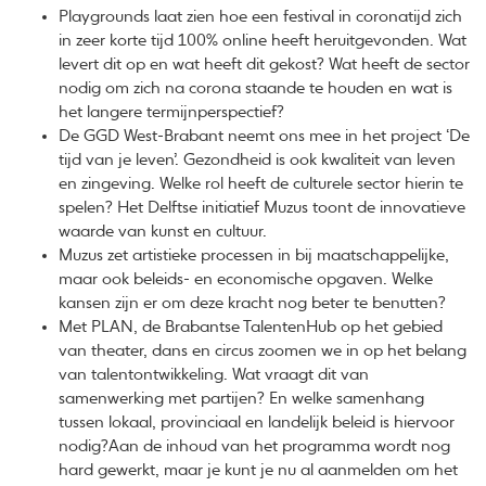
Playgrounds laat zien hoe een festival in coronatijd zich
in zeer korte tijd 100% online heeft heruitgevonden. Wat
levert dit op en wat heeft dit gekost? Wat heeft de sector
nodig om zich na corona staande te houden en wat is
het langere termijnperspectief?
De GGD West-Brabant neemt ons mee in het project ‘De
tijd van je leven’. Gezondheid is ook kwaliteit van leven
en zingeving. Welke rol heeft de culturele sector hierin te
spelen? Het Delftse initiatief Muzus toont de innovatieve
waarde van kunst en cultuur.
Muzus zet artistieke processen in bij maatschappelijke,
maar ook beleids- en economische opgaven. Welke
kansen zijn er om deze kracht nog beter te benutten?
Met PLAN, de Brabantse TalentenHub op het gebied
van theater, dans en circus zoomen we in op het belang
van talentontwikkeling. Wat vraagt dit van
samenwerking met partijen? En welke samenhang
tussen lokaal, provinciaal en landelijk beleid is hiervoor
nodig?Aan de inhoud van het programma wordt nog
hard gewerkt, maar je kunt je nu al aanmelden om het