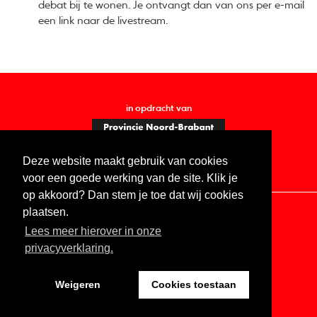
debat bij te wonen. Je ontvangt dan van ons per e-mail
een link naar de livestream.
in opdracht van
Deze website maakt gebruik van cookies
voor een goede werking van de site. Klik je
op akkoord? Dan stem je toe dat wij cookies
plaatsen.
Lees meer hierover in onze
Contact
Vacatures
ANBI
Privacy statement
privacyverklaring.
Digitale toegankelijkheid
Weigeren
Cookies toestaan
Website by The Cre8ion.Lab