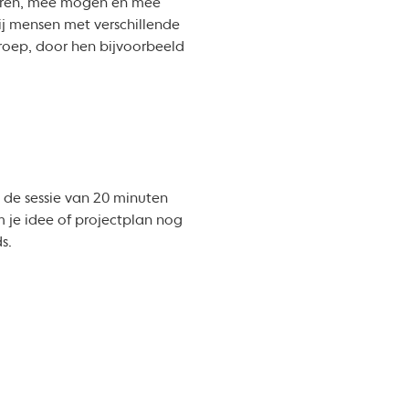
 horen, mee mogen en mee
ij mensen met verschillende
roep, door hen bijvoorbeeld
 de sessie van 20 minuten
om je idee of projectplan nog
s.