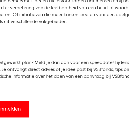
iatiefnemers met ideeën die ervoor zorgen dat mensen erbij
n ter verbetering van de leefbaarheid van een buurt of waarb
ten. Of initiatieven die meer kansen creëren voor een doelg
s uit verschillende vakgebieden.
 uitgewerkt plan? Meld je dan aan voor een speeddate! Tijdens
 Je ontvangt direct advies of je idee past bij VSBfonds, tips 
tische informatie over het doen van een aanvraag bij VSBfond
aanmelden