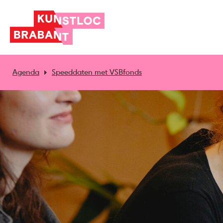
Agenda
Speeddaten met VSBfonds