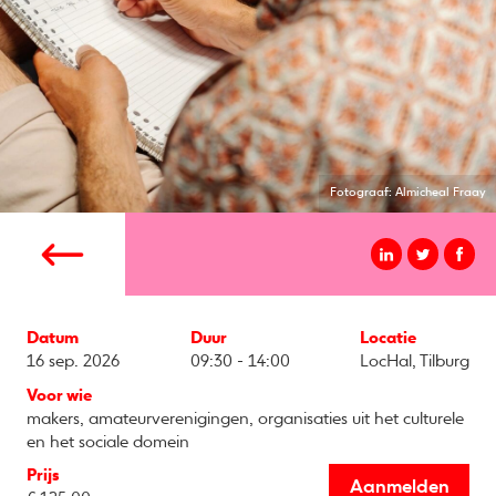
Fotograaf: Almicheal Fraay
Datum
Duur
Locatie
16 sep. 2026
09:30 - 14:00
LocHal, Tilburg
Voor wie
makers, amateurverenigingen, organisaties uit het culturele
en het sociale domein
Prijs
Aanmelden