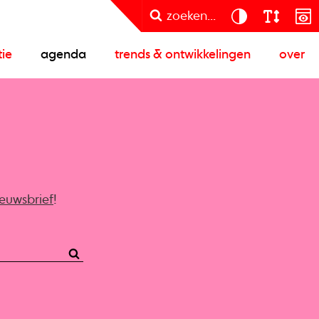
zoeken...
tie
agenda
trends & ontwikkelingen
over
ieuwsbrief
!