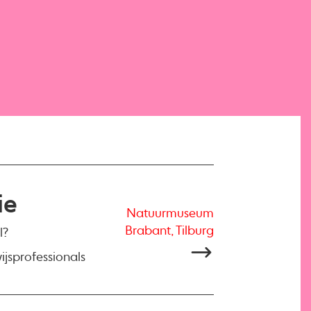
ie
Natuurmuseum
Brabant, Tilburg
l?
ijsprofessionals