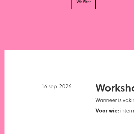
Wis filter
Worksho
16 sep. 2026
Wanneer is vakin
Voor wie:
interm