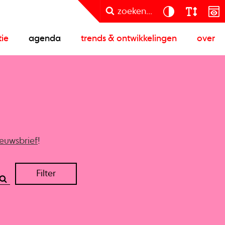
zoeken...
tie
agenda
trends & ontwikkelingen
over
ieuwsbrief
!
Filter