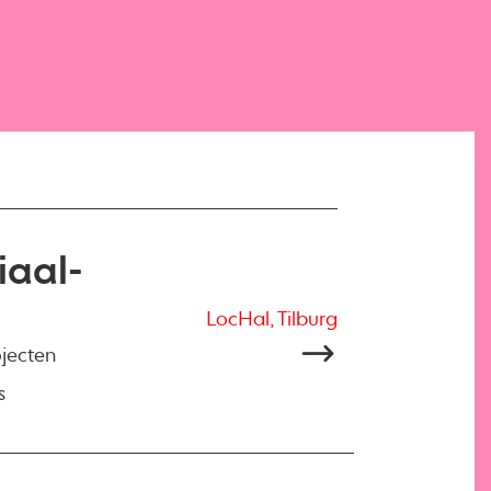
iaal-
LocHal, Tilburg
ojecten
s