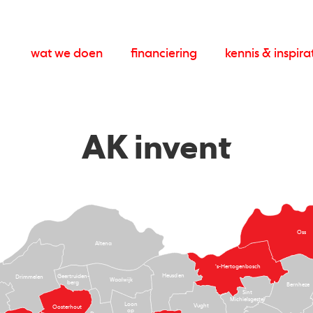
wat we doen
financiering
kennis & inspira
AK invent
Oss
Altena
‘s-Hertogenbosch
Heusden
Geertruiden-
Drimmelen
Waalwijk
berg
Bernheze
Sint
Michielsgestel
Loon
Vught
Oosterhout
op