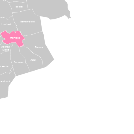
Boekel
Gemert-Bakel
Laarbeek
n
Helmond
Geldrop-
Deurne
Mierlo
Asten
Someren
-Leende
nendonck