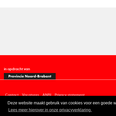
in opdracht van
Contact
Vacatures
ANBI
Privacy statement
Deze website maakt gebruik van cookies voor een goede wer
Digitale toegankelijkheid
Lees meer hierover in onze privacyverklaring.