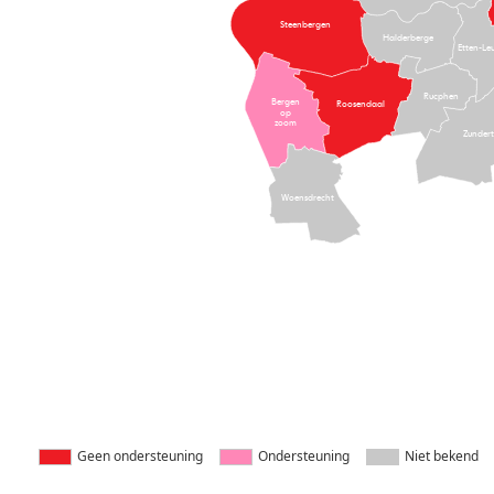
Steenbergen
Halderberge
Etten-Le
Rucphen
Bergen
Roosendaal
op
zoom
Zundert
Woensdrecht
Legenda kaart
Geen ondersteuning
Ondersteuning
Niet bekend
Kleur
Omschrijving