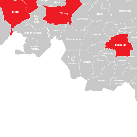
Dongen
Zand
Meierijstad
Breda
Tilburg
ur
Boxtel
Gilze
Oisterwijk
en
Rijen
Son en
Best
Goirle
Breugel
Alphen-Chaam
Oirschot
Nuene
Hilvarenbeek
c.a.
Eindhoven
Baarle-
Nassau
Veldhoven
Reusel-
De
Waalre
Eersel
Bladel
Mierden
Heeze
Bergeijk
Valkens-
Cra
waard