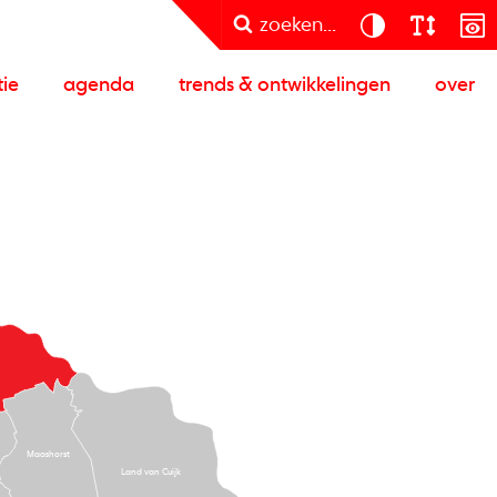
zoeken...
tie
agenda
trends & ontwikkelingen
over
Maashorst
Land van Cuijk