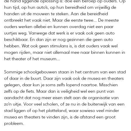
de hand liggende oplossing is: doe een beroep op ouders. Op
hun tijd, op hun auto’s, op hun bereidheid om vrijwillig de
handen uit de mouwen te steken. Aan die bereidheid
ontbreekt het vaak niet. Maar die eerste twee... De meeste
ouders werken allebei en kunnen overdag niet een paar
uurtjes weg. Vanwege dat werk is er vaak ook geen auto
beschikbaar. En dan zijn er nog gezinnen die geen auto
hebben. Wat ook geen stimulans is, is dat ouders vaak wel
mogen rijden, maar niet allemaal mee naar binnen kunnen in
het theater of het museum...
Sommige schoolgebouwen staan in het centrum van een stad
of daar in de buurt. Daar zijn vaak ook de musea en theaters
gelegen, daar kun je soms zelfs lopend naartoe. Misschien
zelfs op de fiets. Maar dan is veiligheid wel een punt van
aandacht dat nog meer eisen stelt aan de organisatie van
zo’n uitje. Voor veel scholen, of ze nu in de buitenwijk van een
stad liggen of op het platteland, waar sowieso veel minder
musea en theaters te vinden zijn, is de afstand een groot
probleem.