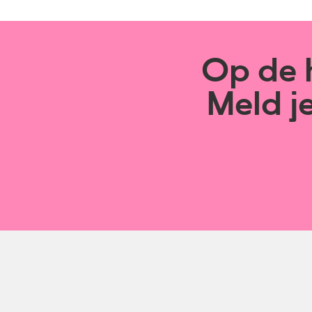
Op de h
Meld j