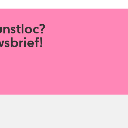
unstloc?
sbrief!