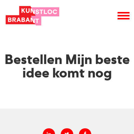
nieuwsbrieven
wie is wie
raad van toezicht
vacatures
logo
Bestellen Mijn beste
idee komt nog