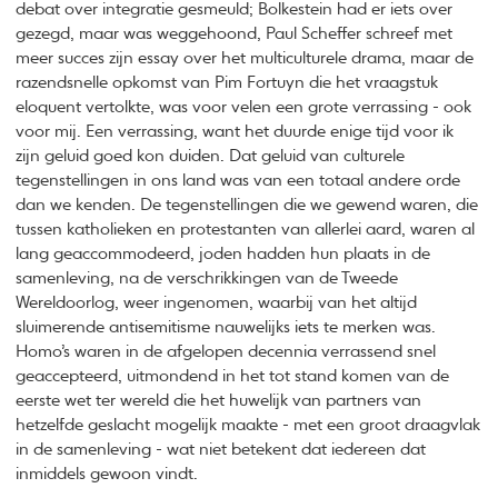
debat over integratie gesmeuld; Bolkestein had er iets over
gezegd, maar was weggehoond, Paul Scheffer schreef met
meer succes zijn essay over het multiculturele drama, maar de
razendsnelle opkomst van Pim Fortuyn die het vraagstuk
eloquent vertolkte, was voor velen een grote verrassing - ook
voor mij. Een verrassing, want het duurde enige tijd voor ik
zijn geluid goed kon duiden. Dat geluid van culturele
tegenstellingen in ons land was van een totaal andere orde
dan we kenden. De tegenstellingen die we gewend waren, die
tussen katholieken en protestanten van allerlei aard, waren al
lang geaccommodeerd, joden hadden hun plaats in de
samenleving, na de verschrikkingen van de Tweede
Wereldoorlog, weer ingenomen, waarbij van het altijd
sluimerende antisemitisme nauwelijks iets te merken was.
Homo’s waren in de afgelopen decennia verrassend snel
geaccepteerd, uitmondend in het tot stand komen van de
eerste wet ter wereld die het huwelijk van partners van
hetzelfde geslacht mogelijk maakte - met een groot draagvlak
in de samenleving - wat niet betekent dat iedereen dat
inmiddels gewoon vindt.