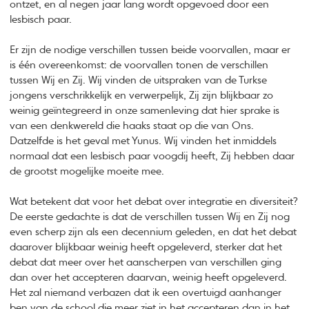
ontzet, en al negen jaar lang wordt opgevoed door een
lesbisch paar.
Er zijn de nodige verschillen tussen beide voorvallen, maar er
is één overeenkomst: de voorvallen tonen de verschillen
tussen Wij en Zij. Wij vinden de uitspraken van de Turkse
jongens verschrikkelijk en verwerpelijk, Zij zijn blijkbaar zo
weinig geïntegreerd in onze samenleving dat hier sprake is
van een denkwereld die haaks staat op die van Ons.
Datzelfde is het geval met Yunus. Wij vinden het inmiddels
normaal dat een lesbisch paar voogdij heeft, Zij hebben daar
de grootst mogelijke moeite mee.
Wat betekent dat voor het debat over integratie en diversiteit?
De eerste gedachte is dat de verschillen tussen Wij en Zij nog
even scherp zijn als een decennium geleden, en dat het debat
daarover blijkbaar weinig heeft opgeleverd, sterker dat het
debat dat meer over het aanscherpen van verschillen ging
dan over het accepteren daarvan, weinig heeft opgeleverd.
Het zal niemand verbazen dat ik een overtuigd aanhanger
ben van de school die meer ziet in het accepteren dan in het