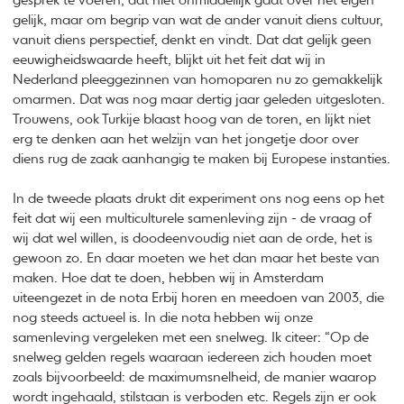
gesprek te voeren, dat niet onmiddellijk gaat over het eigen
gelijk, maar om begrip van wat de ander vanuit diens cultuur,
vanuit diens perspectief, denkt en vindt. Dat dat gelijk geen
eeuwigheidswaarde heeft, blijkt uit het feit dat wij in
Nederland pleeggezinnen van homoparen nu zo gemakkelijk
omarmen. Dat was nog maar dertig jaar geleden uitgesloten.
Trouwens, ook Turkije blaast hoog van de toren, en lijkt niet
erg te denken aan het welzijn van het jongetje door over
diens rug de zaak aanhangig te maken bij Europese instanties.
In de tweede plaats drukt dit experiment ons nog eens op het
feit dat wij een multiculturele samenleving zijn - de vraag of
wij dat wel willen, is doodeenvoudig niet aan de orde, het is
gewoon zo. En daar moeten we het dan maar het beste van
maken. Hoe dat te doen, hebben wij in Amsterdam
uiteengezet in de nota Erbij horen en meedoen van 2003, die
nog steeds actueel is. In die nota hebben wij onze
samenleving vergeleken met een snelweg. Ik citeer: “Op de
snelweg gelden regels waaraan iedereen zich houden moet
zoals bijvoorbeeld: de maximumsnelheid, de manier waarop
wordt ingehaald, stilstaan is verboden etc. Regels zijn er ook