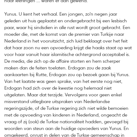
haar leerlingen ... waren er aan gewend.
Yunus. U kent het verhaal. Een jongen, zo’n negen jaar
geleden uit huis geplaatst en ondergebracht bij een lesbisch
paar, waar hij sindsdien in alle rust wordt groot gebracht. Een
moeder die, met de komst van de premier van Turkije naar
Nederland in het vooruitzicht, zich luid beklaagt over het feit
dat haar zoon nu een opvoeding krijgt die haaks staat op wat
voor haar vanuit haar islamitische achtergrond acceptabel is.
De media, die zich op de affaire storten en hem scherper
maken dan de feiten toelaten. Erdogan zou de zaak
aankaarten bij Rutte, Erdogan zou op bezoek gaan bij Yunus.
Van het laatste was geen sprake, van het eerste nog niet,
Erdogan had zich over de kwestie nog helemaal niet
uitgelaten. Maar dat terzijde. Vervolgens voor geen enkel
misverstand uitlegbare uitspraken van Nederlandse
regeringszijde, of de Turkse regering zich niet wilde bemoeien
met de opvoeding van kinderen in Nederland, ongeacht de
vraag of zij (ook) de Turkse nationaliteit hadden, gevoegd bij
woorden van steun aan de huidige opvoeders van Yunus. En
omgekeerd, onrust in delen van de Turkse gemeenschap in