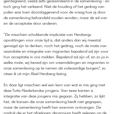
geïntegreerd, veelal zelfs geassimileerd in de samenleving - en
toch ging het verkeerd. Niet de houding of het gedrag van
joden was toen doorslaggevend voor de vraag hoe zij door
de samenleving behandeld zouden worden, maar de wil van
en de acceptatie door anderen.
“De misschien schokkende implicatie van Herzbergs
opvattingen voor onze tijd is, dat anders dan wij meestal
geneigd zijn te denken, noch het gedrag, noch de mate van
assimilatie en integratie van migranten bepalend zal zijn voor
hun acceptatie in ons midden. Bepalend zal zijn of, en zo ja in
welke mate, wij bereid zijn om vreemdelingen en migranten in
onze samenleving op te nemen als volwaardige burgers”, zo
citeer ik uit mijn Abel Herzberg-lezing.
En daar ligt misschien wel een kern van wat er mis ging met
deze Turks-Nederlandse jongens. Van twee kanten is
integratie van deze jongens mis gegaan. Zij hebben, zo lijkt
het, de kansen die onze samenleving biedt niet gegrepen,
maar de samenleving heeft hen evenmin ontvangen. De
nadruk die er het afgelopen decennium heeft gelegen op de