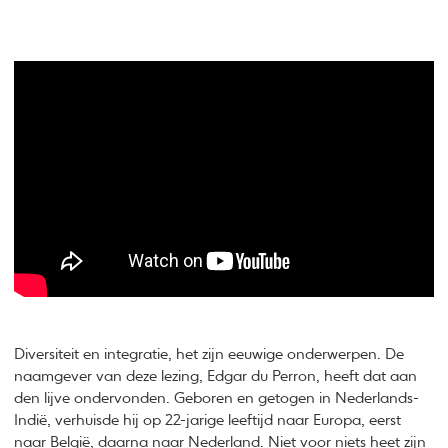
Diversiteit en integratie, het zijn eeuwige onderwerpen. De
naamgever van deze lezing, Edgar du Perron, heeft dat aan
den lijve ondervonden. Geboren en getogen in Nederlands-
Indië, verhuisde hij op 22-jarige leeftijd naar Europa, eerst
naar België, daarna naar Nederland. Niet voor niets heet zijn