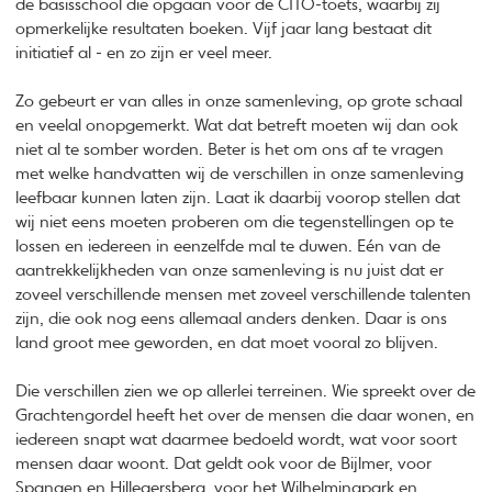
de basisschool die opgaan voor de CITO-toets, waarbij zij
opmerkelijke resultaten boeken. Vijf jaar lang bestaat dit
initiatief al - en zo zijn er veel meer.
Zo gebeurt er van alles in onze samenleving, op grote schaal
en veelal onopgemerkt. Wat dat betreft moeten wij dan ook
niet al te somber worden. Beter is het om ons af te vragen
met welke handvatten wij de verschillen in onze samenleving
leefbaar kunnen laten zijn. Laat ik daarbij voorop stellen dat
wij niet eens moeten proberen om die tegenstellingen op te
lossen en iedereen in eenzelfde mal te duwen. Eén van de
aantrekkelijkheden van onze samenleving is nu juist dat er
zoveel verschillende mensen met zoveel verschillende talenten
zijn, die ook nog eens allemaal anders denken. Daar is ons
land groot mee geworden, en dat moet vooral zo blijven.
Die verschillen zien we op allerlei terreinen. Wie spreekt over de
Grachtengordel heeft het over de mensen die daar wonen, en
iedereen snapt wat daarmee bedoeld wordt, wat voor soort
mensen daar woont. Dat geldt ook voor de Bijlmer, voor
Spangen en Hillegersberg, voor het Wilhelminapark en