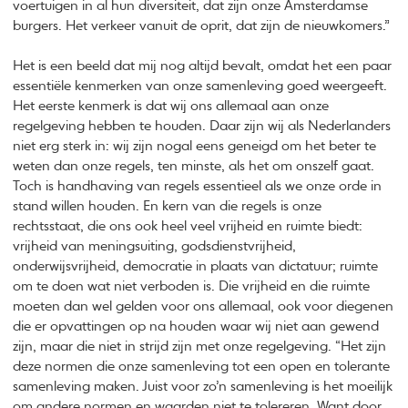
voertuigen in al hun diversiteit, dat zijn onze Amsterdamse
burgers. Het verkeer vanuit de oprit, dat zijn de nieuwkomers.”
Het is een beeld dat mij nog altijd bevalt, omdat het een paar
essentiële kenmerken van onze samenleving goed weergeeft.
Het eerste kenmerk is dat wij ons allemaal aan onze
regelgeving hebben te houden. Daar zijn wij als Nederlanders
niet erg sterk in: wij zijn nogal eens geneigd om het beter te
weten dan onze regels, ten minste, als het om onszelf gaat.
Toch is handhaving van regels essentieel als we onze orde in
stand willen houden. En kern van die regels is onze
rechtsstaat, die ons ook heel veel vrijheid en ruimte biedt:
vrijheid van meningsuiting, godsdienstvrijheid,
onderwijsvrijheid, democratie in plaats van dictatuur; ruimte
om te doen wat niet verboden is. Die vrijheid en die ruimte
moeten dan wel gelden voor ons allemaal, ook voor diegenen
die er opvattingen op na houden waar wij niet aan gewend
zijn, maar die niet in strijd zijn met onze regelgeving. “Het zijn
deze normen die onze samenleving tot een open en tolerante
samenleving maken. Juist voor zo’n samenleving is het moeilijk
om andere normen en waarden niet te tolereren. Want door