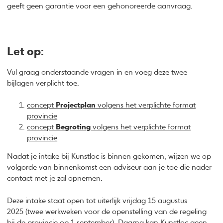
geeft geen garantie voor een gehonoreerde aanvraag.
Let op:
Vul graag onderstaande vragen in en voeg deze twee
bijlagen verplicht toe.
concept
Projectplan
volgens het verplichte format
provincie
concept
Begroting
volgens het verplichte format
provincie
Nadat je intake bij Kunstloc is binnen gekomen, wijzen we op
volgorde van binnenkomst een adviseur aan je toe die nader
contact met je zal opnemen.
Deze intake staat open tot uiterlijk vrijdag 15 augustus
2025 (twee werkweken voor de openstelling van de regeling
bij de provincie op 1 september). Daarna kan Kunstloc geen