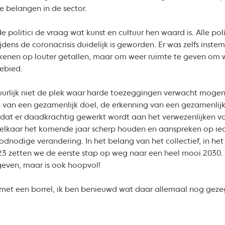
e belangen in de sector.
de politici de vraag wat kunst en cultuur hen waard is. Alle pol
jdens de coronacrisis duidelijk is geworden. Er was zelfs inst
 rekenen op louter getallen, maar om weer ruimte te geven om
gebied.
uurlijk niet de plek waar harde toezeggingen verwacht moge
n van een gezamenlijk doel, de erkenning van een gezamenli
dat er daadkrachtig gewerkt wordt aan het verwezenlijken v
elkaar het komende jaar scherp houden en aanspreken op ied
odnodige verandering. In het belang van het collectief, in h
/23 zetten we de eerste stap op weg naar een heel mooi 2030.
even, maar is ook hoopvol!
met een borrel, ik ben benieuwd wat daar allemaal nog gezeg