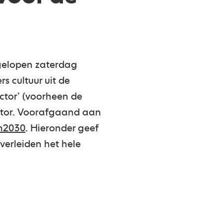
fgelopen zaterdag
s cultuur uit de
ctor’ (voorheen de
ector. Voorafgaand aan
n2030
. Hieronder geef
verleiden het hele