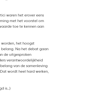
itici waren het erover eens
emming met het voorstel om
 waarde toe te kennen aan
n worden, het hoogst
jk belang. Na het debat gaan
an de uitgesproken
ers verantwoordelijkheid
et belang van de samenleving
 Dat wordt heel hard werken,
d is…)