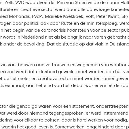
 Zelfs VVD-woordvoerder Pim van Strien wilde de naam Halbe Z
lturele en creatieve sector werd door alle aanwezige kamerle
d Mohandis, PvdA; Marieke Koekkoek, Volt; Peter Kwint, SP) 
gen door politici, ook door Rutte en de ministersploeg, wer
n het begin van de coronacrisis haar steun voor de sector publi
r wordt in Nederland niet als belangrijk naar voren gebracht 
 onder de bevolking. Dat de situatie op dat vlak in Duitsland a
 zin van ‘bouwen aan vertrouwen en wegnemen van wantrouwen
rkend werd dat er keihard gewerkt moet worden aan het vers
met de culturele- en creatieve sector moet worden samengewe
chts eenmaal, aan het eind van het debat was er vanuit de zaa
sector die genodigd waren voor een statement, onderstreepten
at werd door niemand tegengesproken, er werd instemmend g
ering voor elkaar te boksen, daar is hard werken voor nodig.
waarin het goed leven is. Samenwerken, ongehinderd door par