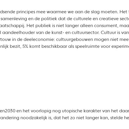
gidsende principes mee waarmee we aan de slag moeten. He
samenleving en de politiek dat de culturele en creatieve sect
aatschappij. Het publiek is niet langer alleen consument, ma
aandeelhouder van de kunst- en cultuursector. Cultuur is van
ortouw in de deeleconomie: cultuurgebouwen mogen niet meer
lijk bezit, 5% komt beschikbaar als speelruimte voor experim
ten2030 en het voorlopig nog utopische karakter van het daa
randering noodzakelijk is, dat het zo niet langer kan, stelde h