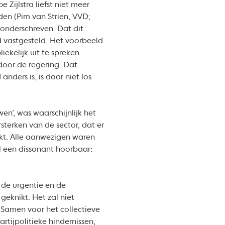
ijlstra liefst niet meer
den (Pim van Strien, VVD;
onderschreven. Dat dit
d vastgesteld. Het voorbeeld
ekelijk uit te spreken
door de regering. Dat
nders is, is daar niet los
’, was waarschijnlijk het
terken van de sector, dat er
rkt. Alle aanwezigen waren
l een dissonant hoorbaar:
 de urgentie en de
eknikt. Het zal niet
 Samen voor het collectieve
tijpolitieke hindernissen,