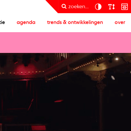
zoeken...
tie
agenda
trends & ontwikkelingen
over