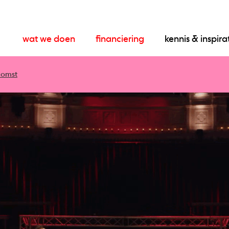
wat we doen
financiering
kennis & inspira
komst