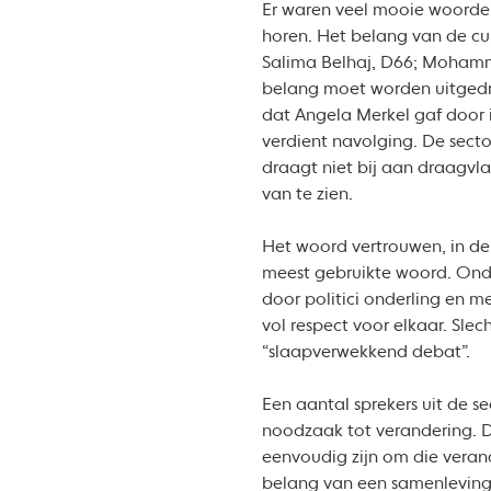
Er waren veel mooie woorden.
horen. Het belang van de cu
Salima Belhaj, D66; Mohamme
belang moet worden uitgedra
dat Angela Merkel gaf door i
verdient navolging. De secto
draagt niet bij aan draagvlak
van te zien.
Het woord vertrouwen, in de
meest gebruikte woord. Onde
door politici onderling en 
vol respect voor elkaar. Sle
“slaapverwekkend debat”.
Een aantal sprekers uit de 
noodzaak tot verandering. D
eenvoudig zijn om die verand
belang van een samenleving 