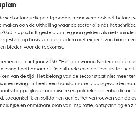
aplan
 de sector langs diepe afgronden, maar werd ook het belang v
te maken aan de uitholling waar de sector al sinds het schrikb
en2030 is op schrift gesteld om te gaan gelden als niets minde
ngesteld op basis van gesprekken met experts van binnen en b
wen bieden voor de toekomst.
 nemen naar het jaar 2030. “Het jaar waarin Nederland de nie
leving heeft omarmd. De culturele en creatieve sector heeft 
ken van de tijd. Het belang van de sector staat niet meer ter 
 samenleving. Er heeft een transformatie plaatsgevonden va
 maatschappelijke, economische en politieke potentie die ac
d, toegankelijk en solidair en geniet het vertrouwen van de ove
r als rijke en onmisbare bron van inspiratie, ontspanning en zi
s