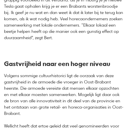
grappig voorbeeld in dit verband: als je in Tilburg je je nieuwe
Tesla gaat ophalen krijg je er een Brabants worstenbroodje
bij. Ik geef je nu wat en dan weet ik dat ik later bij te terug kan
komen, als ik wat nodig heb. Veel horecaondernemers zoeken
samenwerking met lokale ondernemers. “Elkaar lokaal een
beetje helpen heeft op die manier ook een gunstig effect op
duurzaamheid”, zegt Bert.
Gastvrijheid naar een hoger niveau
Volgens sommige cultuurhistorici ligt de oorzaak van deze
gastvrijheid in de armoede die vroeger in Oost-Brabant
heerste. Die armoede vereiste dat mensen elkaar opzochten
en met elkaar moesten samenwerken. Mogelijk ligt daar ook
de bron van alle innovativiteit in dit deel van de provincie en
het ontstaan van grote retail- en horeca-organisaties in Oost-
Brabant.
Wellicht heeft dat ertoe geleid dat veel genomineerden voor