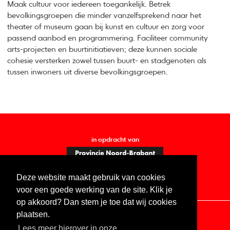
Maak cultuur voor iedereen toegankelijk. Betrek
bevolkingsgroepen die minder vanzelfsprekend naar het
theater of museum gaan bij kunst en cultuur en zorg voor
passend aanbod en programmering. Faciliteer community
arts-projecten en buurtinitiatieven; deze kunnen sociale
cohesie versterken zowel tussen buurt- en stadgenoten als
tussen inwoners uit diverse bevolkingsgroepen.
in opdracht van
Deze website maakt gebruik van cookies
voor een goede werking van de site. Klik je
op akkoord? Dan stem je toe dat wij cookies
plaatsen.
Lees meer hierover in onze
Contact
Vacatures
ANBI
Privacy statement