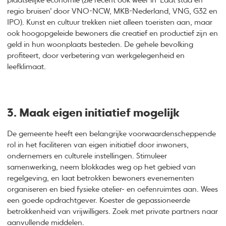
plaatselijke economie (zie recent ook weer in ‘Laat stad en
regio bruisen’ door VNO-NCW, MKB-Nederland, VNG, G32 en
IPO). Kunst en cultuur trekken niet alleen toeristen aan, maar
ook hoogopgeleide bewoners die creatief en productief zijn en
geld in hun woonplaats besteden. De gehele bevolking
profiteert, door verbetering van werkgelegenheid en
leefklimaat.
3. Maak eigen initiatief mogelijk
De gemeente heeft een belangrijke voorwaardenscheppende
rol in het faciliteren van eigen initiatief door inwoners,
ondernemers en culturele instellingen. Stimuleer
samenwerking, neem blokkades weg op het gebied van
regelgeving, en laat betrokken bewoners evenementen
organiseren en bied fysieke atelier- en oefenruimtes aan. Wees
een goede opdrachtgever. Koester de gepassioneerde
betrokkenheid van vrijwilligers. Zoek met private partners naar
aanvullende middelen.