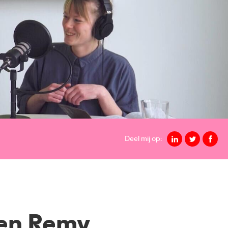
Deel mij op:
 en Remy