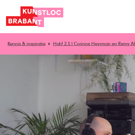
Kennis & inspiratie
Hub! 2.1 | Corinne Heyrman en Remy A