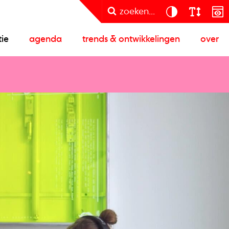
zoeken...
tie
agenda
trends & ontwikkelingen
over