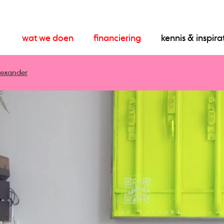
wat we doen
financiering
kennis & inspira
lexander