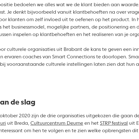
itie bedoelen we alles wat we de klant bieden aan waarde. H
nst. Je denkt bijvoorbeeld vanuit klantbehoeften na over vrag
or klanten om zelf invloed uit te oefenen op het product. In 
 het businessmodel, mogelijke partners, de positionering en 
ussen inspelen op klantbehoeften en het realiseren van je org
door culturele organisaties uit Brabant de kans te geven een in
an ervaren coaches van Smart Connections te doorlopen. Smar
ij vooraanstaande culturele instellingen laten zien dat hun a
aan de slag
ktober 2020 zijn de drie organisaties uitgekozen die gaan d
uri
uit Breda,
Cultuurcentrum Deurne
en het
STRP festival
uit 
 interessant om hen te volgen en te zien welke opbrengsten dit