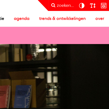
zoeken...
tie
agenda
trends & ontwikkelingen
over