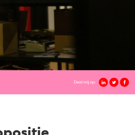
Deel mij op:
positie