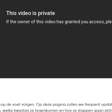
n op de voet volgen. Op deze pagina zullen we frequent updat
zijn, welke kwesties ze tegenkomen en hoe ze stappen gaan zet