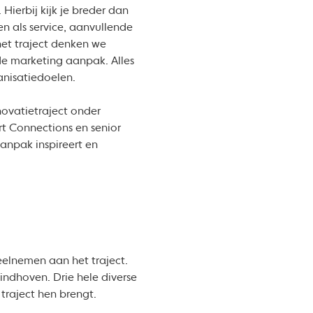
ierbij kijk je breder dan
en als service, aanvullende
het traject denken we
de marketing aanpak. Alles
anisatiedoelen.
novatietraject onder
t Connections en senior
anpak inspireert en
eelnemen aan het traject.
Eindhoven. Drie hele diverse
 traject hen brengt.