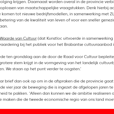
volging krijgen. Daarnaast worden overal in de provincie verb
 oplossen van maatschappelijke vraagstukken. Denk hierbij 
 komen tot nieuwe bedrijfsmodellen, in samenwerking met ZL
rbetering van de kwaliteit van leven of voor een sneller genez
 aan.
Waarde van Cultuur
(dat Kunstloc uitvoerde in samenwerking
aardering bij het publiek voor het Brabantse cultuuraanbod i
ede ten grondslag aan de door de Raad voor Cultuur bepleite
grotere stem krijgt in de vormgeving van het landelijk cultuu
n. We staan op het punt verder te oogsten.’
aar brief dan ook op om in de afspraken die de provincie gaa
 vier jaar de beweging die is ingezet de afgelopen jaren te bl
kheid te pakken. ‘Alleen dan kunnen we de ambitie realiseren
 te maken die de tweede economische regio van ons land moet 