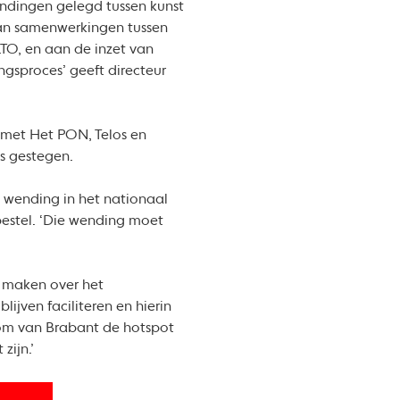
indingen gelegd tussen kunst
aan samenwerkingen tussen
TO, en aan de inzet van
ingsproces’ geeft directeur
 met Het PON, Telos en
s gestegen.
 wending in het nationaal
rbestel. ‘Die wending moet
t maken over het
ijven faciliteren en hierin
 om van Brabant de hotspot
zijn.’