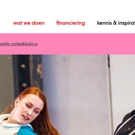
wat we doen
financiering
kennis & inspira
urele ontwikkeling