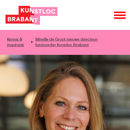
Kennis &
Mireille de Groot nieuwe directeur-
inspiratie
bestuurder Kunstloc Brabant