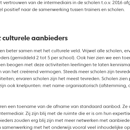
het vertrouwen van de intermediairs in de scholen t.o.v. 2016 
l positief naar de samenwerking tussen trainers en scholen.
culturele aanbieders
n beter samen met het culturele veld. Vrijwel alle scholen, er
rs (gemiddeld 2 tot 5 per school). Ook hier zien we een to
n beogen met deze activiteiten leerlingen te laten kennisma
 van het creërend vermogen. Steeds meer scholen zijn tevre
iteiten; ervaren scholen zijn het meest tevreden. Scholen zien
 zijn ook knelpunten: met name organisatorisch (afstemming, o
ren een toename van de afname van standaard aanbod. Ze 
ermediair. Zij zijn blij met de ruimte die er is om hun expertis
ieders zouden erg blij zijn met meer netwerken met aanbiede
n samenwerking met het onderwijs vooral veel inhoudelijke op