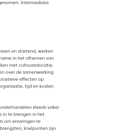
afgenomen. Intermediairs
varen en startend, werken
ename in het afnemen van
ken met cultuureducatie.
den over de samenwerking
 positieve effecten op
rganisatie, tijd en kosten
onderhandelen steeds vaker
e in te brengen in het
rs om ervaringen te
brengsten; knelpunten zijn