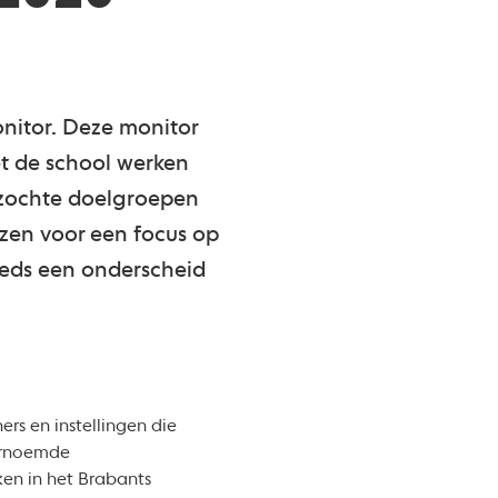
onitor. Deze monitor
et de school werken
rzochte doelgroepen
kozen voor een focus op
teeds een onderscheid
rs en instellingen die
oornoemde
ken in het Brabants