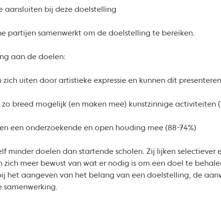
die aansluiten bij deze doelstelling
ne partijen samenwerkt om de doelstelling te bereiken.
ang aan de doelen:
zich uiten door artistieke expressie en kunnen dit presentere
zo breed mogelijk (en maken mee) kunstzinnige activiteiten 
ngen een onderzoekende en open houding mee (88-74%)
zelf minder doelen dan startende scholen. Zij lijken selectiev
ijn zich meer bewust van wat er nodig is om een doel te behalen
r bij het aangeven van het belang van een doelstelling, de aan
de samenwerking.