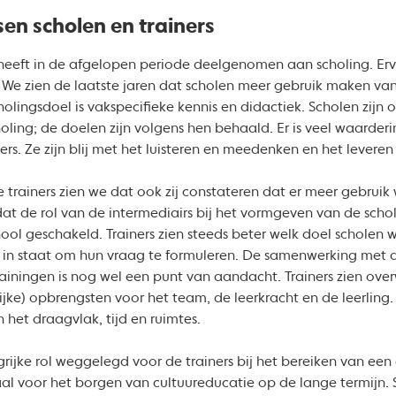
en scholen en trainers
heeft in de afgelopen periode deelgenomen aan scholing. Erva
 We zien de laatste jaren dat scholen meer gebruik maken v
cholingsdoel is vakspecifieke kennis en didactiek. Scholen zij
oling; de doelen zijn volgens hen behaald. Er is veel waarder
iners. Ze zijn blij met het luisteren en meedenken en het leve
e trainers zien we dat ook zij constateren dat er meer gebru
t de rol van de intermediairs bij het vormgeven van de schol
ol geschakeld. Trainers zien steeds beter welk doel scholen wi
r in staat om hun vraag te formuleren. De samenwerking met 
rainingen is nog wel een punt van aandacht. Trainers zien ov
jke) opbrengsten voor het team, de leerkracht en de leerling.
n het draagvlak, tijd en ruimtes.
grijke rol weggelegd voor de trainers bij het bereiken van een
iaal voor het borgen van cultuureducatie op de lange termijn. 