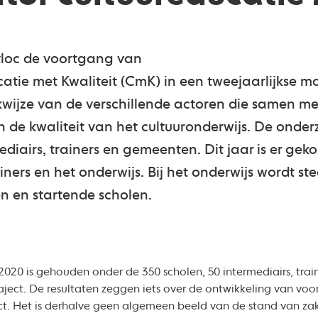
stloc de voortgang van
catie met Kwaliteit (CmK) in een tweejaarlijkse m
rkwijze van de verschillende actoren die samen m
 de kwaliteit van het cultuuronderwijs. De onde
mediairs, trainers en gemeenten. Dit jaar is er ge
ainers en het onderwijs. Bij het onderwijs wordt s
n en startende scholen.
020 is gehouden onder de 350 scholen, 50 intermediairs, traine
raject. De resultaten zeggen iets over de ontwikkeling van v
ect. Het is derhalve geen algemeen beeld van de stand van za