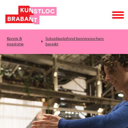
Kennis &
Subsidieplafond kennisvouchers
inspiratie
bereikt