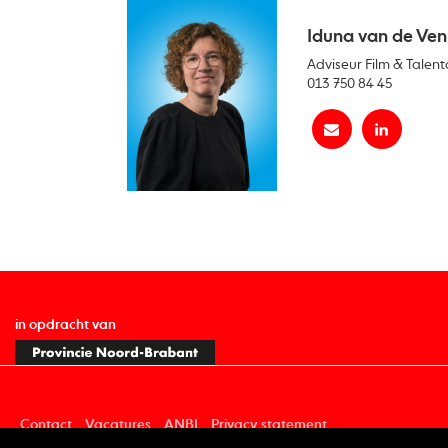
Iduna van de Ven
Adviseur Film & Talent
013 750 84 45
in opdracht van
Contact
Vacatures
ANBI
Privacy statement