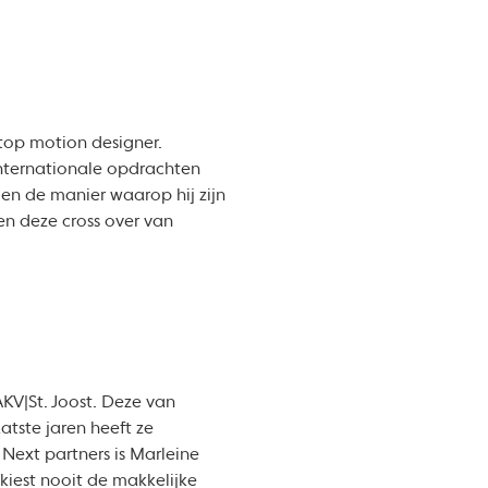
top motion designer.
 internationale opdrachten
ie en de manier waarop hij zijn
en deze cross over van
AKV|St. Joost. Deze van
atste jaren heeft ze
 Next partners is Marleine
 kiest nooit de makkelijke