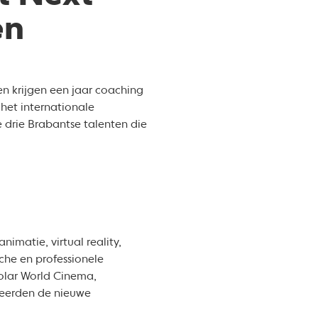
en
en krijgen een jaar coaching
 het internationale
 drie Brabantse talenten die
imatie, virtual reality,
sche en professionele
olar World Cinema,
teerden de nieuwe