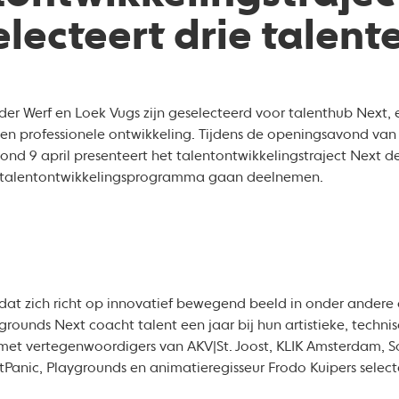
electeert drie talent
der Werf en Loek Vugs zijn geselecteerd voor talenthub Next, 
he en professionele ontwikkeling. Tijdens de openingsavond van
 9 april presenteert het talentontwikkelingstraject Next de
t talentontwikkelingsprogramma gaan deelnemen.
dat zich richt op innovatief bewegend beeld in onder andere an
grounds Next coacht talent een jaar bij hun artistieke, techni
met vertegenwoordigers van AKV|St. Joost, KLIK Amsterdam, S
tPanic, Playgrounds en animatieregisseur Frodo Kuipers selec