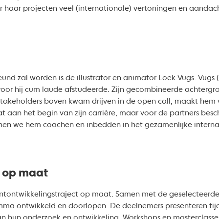
 haar projecten veel (internationale) vertoningen en aandac
und zal worden is de illustrator en animator Loek Vugs. Vug
oor hij cum laude afstudeerde. Zijn gecombineerde achtergr
e stakeholders boven kwam drijven in de open call, maakt hem 
t aan het begin van zijn carrière, maar voor de partners besch
nen we hem coachen en inbedden in het gezamenlijke interna
g op maat
entontwikkelingstraject op maat. Samen met de geselecteerde
mma ontwikkeld en doorlopen. De deelnemers presenteren tij
an hun onderzoek en ontwikkeling. Workshops en masterclas