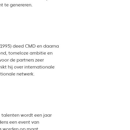
ht te genereren.
s (1993) deed CMD en daarna
ond, tomeloze ambitie en
voor de partners zeer
ikt hij over internationale
tionale netwerk.
 talenten wordt een jaar
dens een event van
ses worden op maat