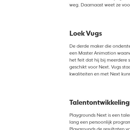
weg. Daarnaast weet ze voor
Loek Vugs
De derde maker die onderste
een Master Animation waarv
het feit dat hij bij meerder
geschikt voor Next. Vugs staa
kwaliteiten en met Next kun
Talentontwikkelin
Playgrounds Next is een tal
lang een persoonlijk progra
Playgrounds de resultaten v