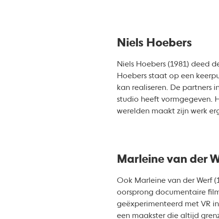
Niels Hoebers
Niels Hoebers (1981) deed d
Hoebers staat op een keerpun
kan realiseren. De partners in
studio heeft vormgegeven. H
werelden maakt zijn werk erg
Marleine van der W
Ook Marleine van der Werf (1
oorsprong documentaire filme
geëxperimenteerd met VR inst
een maakster die altijd grenz