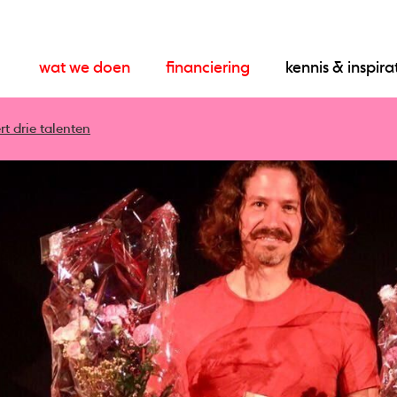
wat we doen
financiering
kennis & inspira
rt drie talenten