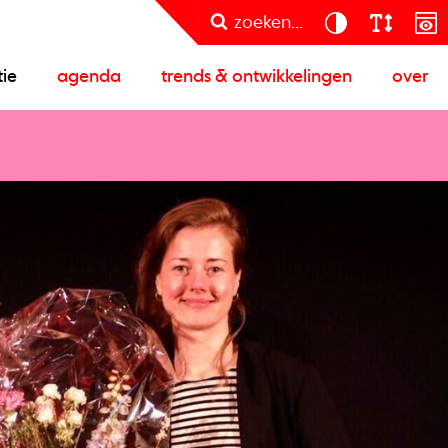
zoeken...
tie
agenda
trends & ontwikkelingen
over