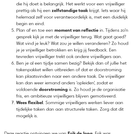
die hij doet is belangrijk. Het werkt voor een vrijwilliger
prettig als hij een
zelfstandige taak
krijgt. Iets waar hij
helemaal zelf voor verantwoordelijk is, met een duidelijk
begin en eind.
Plan af en toe een
moment van reflectie
in. Tijdens zo’n
gesprek kijk je met de vrijwilliger terug. Wat gaat goed?
Wat vind je leuk? Wat zou je willen veranderen? Zo houd
je je vrijwilliger betrokken en krijg jij feedback. Een
tevreden vrijwilliger trekt ook andere vrijwilligers aan.
Ben je al een tijdje samen bezig? Bekijk dan of jullie het
takenpakket willen uitbreiden of dat er doorstroming
kan plaatsvinden naar een andere taak. De vrijwilliger
kan dan weer iemand anders ‘opleiden’, zodat er
voldoende
doorstroming
is. Zo houd je de organisatie
fris, en ambitieuze vrijwilligers blijven gemotiveerd.
Wees flexibel
. Sommige vrijwilligers werken liever aan
tijdelijke taken dan aan structurele taken. Zorg dat dit
mogelijk is.
Deze reactie ontvingen we van
Erik de Jong
. Erik was