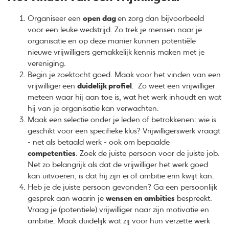
Organiseer een
open dag
en zorg dan bijvoorbeeld
voor een leuke wedstrijd. Zo trek je mensen naar je
organisatie en op deze manier kunnen potentiële
nieuwe vrijwilligers gemakkelijk kennis maken met je
vereniging.
Begin je zoektocht goed. Maak voor het vinden van een
vrijwilliger
een
duidelijk profiel
. Zo weet een vrijwilliger
meteen waar hij aan toe is, wat het werk inhoudt en wat
hij van je organisatie kan verwachten.
Maak een selectie onder je leden of betrokkenen: wie is
geschikt voor een specifieke klus? Vrijwilligerswerk vraagt
- net als betaald werk - ook om bepaalde
competenties
. Zoek de juiste persoon voor de juiste job.
Net zo belangrijk als dat de vrijwilliger het werk goed
kan uitvoeren, is dat hij zijn ei of ambitie erin kwijt kan.
Heb je de juiste persoon gevonden? Ga een persoonlijk
gesprek aan waarin je
wensen en ambities
bespreekt.
Vraag je (potentiele) vrijwilliger naar zijn motivatie en
ambitie. Maak duidelijk wat zij voor hun verzette werk