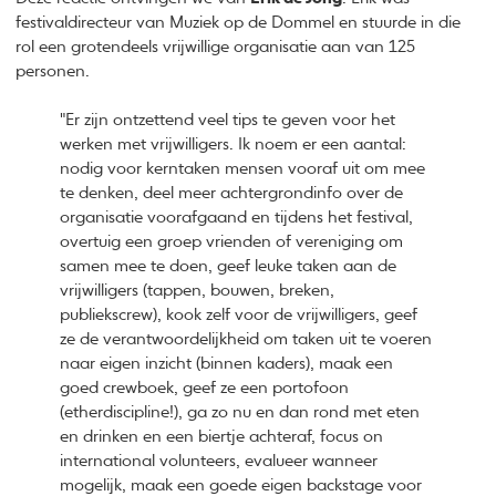
festivaldirecteur van Muziek op de Dommel en stuurde in die
rol een grotendeels vrijwillige organisatie aan van 125
personen.
"Er zijn ontzettend veel tips te geven voor het
werken met vrijwilligers. Ik noem er een aantal:
nodig voor kerntaken mensen vooraf uit om mee
te denken, deel meer achtergrondinfo over de
organisatie voorafgaand en tijdens het festival,
overtuig een groep vrienden of vereniging om
samen mee te doen, geef leuke taken aan de
vrijwilligers (tappen, bouwen, breken,
publiekscrew), kook zelf voor de vrijwilligers, geef
ze de verantwoordelijkheid om taken uit te voeren
naar eigen inzicht (binnen kaders), maak een
goed crewboek, geef ze een portofoon
(etherdiscipline!), ga zo nu en dan rond met eten
en drinken en een biertje achteraf, focus on
international volunteers, evalueer wanneer
mogelijk, maak een goede eigen backstage voor