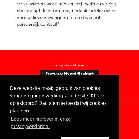
de vrijwilligers waar mensen zich welkom voelen,
deel op tijd de informatie, bedenk ludieke acties
voor actieve vrijwilligers en heb bovenal
persoonlijk contact!"
in opdracht van
Deze website maakt gebruik van cookies
voor een goede werking van de site. Klik je
op akkoord? Dan stem je toe dat wij cookies
plaatsen.
Lees meer hierover in onze
Contact
Vacatures
ANBI
Privacy statement
privacyverklaring.
Digitale toegankelijkheid