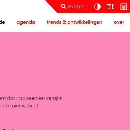
zoeken...
tie
agenda
trends & ontwikkelingen
over
 dat inspireert en verrijkt
r onze
nieuwsbrief
!