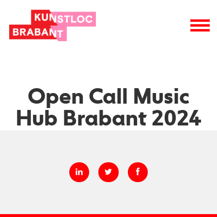
nieuwsbrieven
wie is wie
raad van toezicht
vacatures
logo
Open Call Music
Hub Brabant 2024