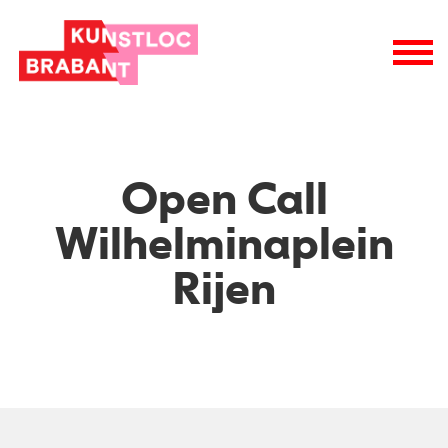
wie is wie
raad van toezicht
vacatures
logo
Open Call
Wilhelminaplein
Rijen