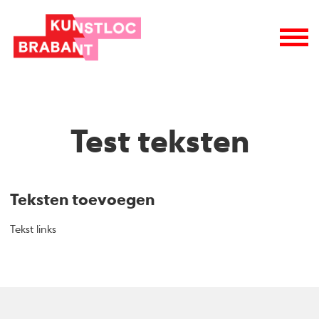
wie is wie
raad van toezicht
vacatures
logo
Test teksten
Teksten toevoegen
Tekst links