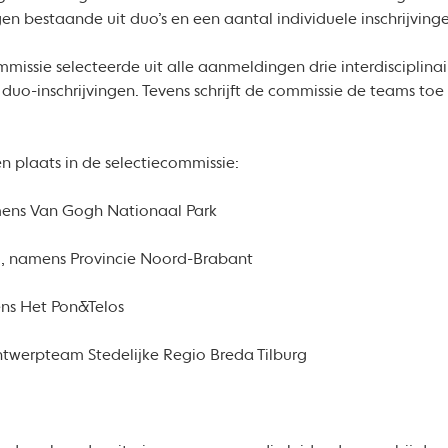
gen bestaande uit duo’s en een aantal individuele inschrijving
missie selecteerde uit alle aanmeldingen drie interdisciplinai
f duo-inschrijvingen. Tevens schrijft de commissie de teams to
plaats in de selectiecommissie:
s Van Gogh Nationaal Park
, namens Provincie Noord-Brabant
s Het Pon&Telos
werpteam Stedelijke Regio Breda Tilburg