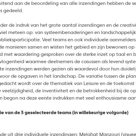
luitend aan de beoordeling van alle inzendingen hebben de s
es gedeeld.
er de indruk van het grote aantal inzendingen en de creativit
n viel meteen op: van systeembenaderingen en landschappelijk
lieksparticipatie. Veel teams en ook individuele aanmelders
 manieren samen en wisten het gebied en zijn bewoners op e
erd met waardering gesproken over de sterke inzet op taal en 
evlogenheid waarmee deelnemers de casussen als levend sys
hte inzendingen werden gezien als waardevol door hun duideli
oor de opgaven in het landschap. De variatie tussen de planne
gedacht wordt over de thematiek van Leisure en de toekomst
 veelzijdigheid, de inventiviteit en de betrokkenheid bij de op
n begon na deze eerste indrukken met veel enthousiasme aan
e van de 3 geselecteerde teams (in willekeurige volgorde)
 uit drie individuele inzendingen: Melahat Manzouri (visueel