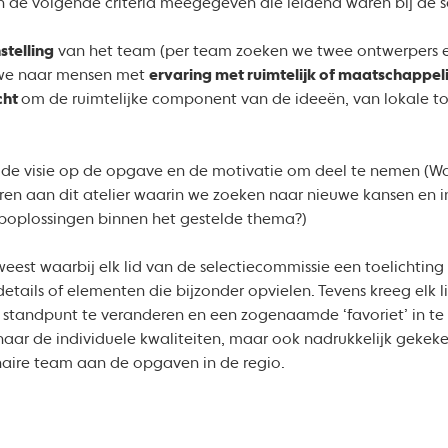
n de volgende criteria meegegeven die leidend waren bij de se
stelling
van het team (per team zoeken we twee ontwerpers en
 we naar mensen met
ervaring met ruimtelijk of maatschappel
cht
om de ruimtelijke component van de ideeën, van lokale to
 de visie op de opgave en de motivatie om deel te nemen (Wa
en aan dit atelier waarin we zoeken naar nieuwe kansen en int
oplossingen binnen het gestelde thema?)
geweest waarbij elk lid van de selectiecommissie een toelichti
details of elementen die bijzonder opvielen. Tevens kreeg elk 
f standpunt te veranderen en een zogenaamde ‘favoriet’ in te
 naar de individuele kwaliteiten, maar ook nadrukkelijk gek
inaire team aan de opgaven in de regio.