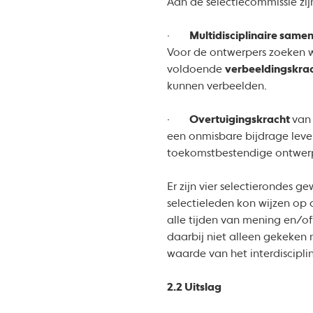
Aan de selectiecommissie zij
·
Multidisciplinaire samen
Voor de ontwerpers zoeken
voldoende
verbeeldingskra
kunnen verbeelden.
·
Overtuigingskracht
van
een onmisbare bijdrage lever
toekomstbestendige ontwerp
Er zijn vier selectierondes 
selectieleden kon wijzen op 
alle tijden van mening en/o
daarbij niet alleen gekeken
waarde van het interdiscipl
2.2 Uitslag