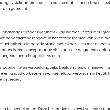
tige visiekaart die laat zien hoe recreatie, landschap en lee
orden gebracht.
landschapscorridor Rijensbroek kan worden versterkt als groe
 met de verdichtingsopgave in het stationsgebied van Rijen. 
ief gebruik en klimaatadaptatie met elkaar — en met de beho
duct is een conceptmatige visiekaart die de groene corridor i
nhangend landschappelijk systeem.
patelier laten verbeeldingsrijke beelden zien, die nieuwe ins
ure en landschap betekenisvol met elkaar verbinden in het SR
re gebieden.
jvingen binnengekomen. Deze bestonden uit zowel volledige tea