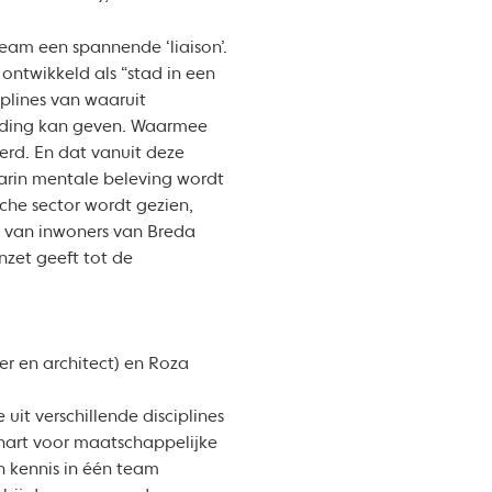
eam een spannende ‘liaison’.
ontwikkeld als “stad in een
iplines van waaruit
nding kan geven. Waarmee
erd. En dat vanuit deze
arin mentale beleving wordt
che sector wordt gezien,
it van inwoners van Breda
nzet geeft tot de
r en architect) en Roza
it verschillende disciplines
n hart voor maatschappelijke
 kennis in één team