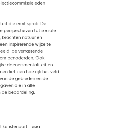
electiecommissieleden
eit die eruit sprak. De
e perspectieven tot sociale
, brachten natuur en
en inspirerende wijze te
beeld, de verrassende
teem benaderden. Ook
jke doenersmentaliteit en
n liet zien hoe rijk het veld
 van de gebieden en de
gaven die in alle
 de beoordeling.
 kunstenaar); Lesia