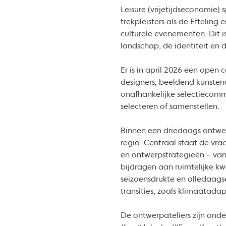
Leisure (vrijetijdseconomie) 
trekpleisters als de Eftelin
culturele evenementen. Dit i
landschap, de identiteit en d
Er is in april 2026 een open
designers, beeldend kunsten
onafhankelijke selectiecommis
selecteren of samenstellen.
Binnen een driedaags ontwerp
regio. Centraal staat de vra
en ontwerpstrategieën – van
bijdragen aan ruimtelijke kw
seizoensdrukte en alledaags
transities, zoals klimaatada
De ontwerpateliers zijn on