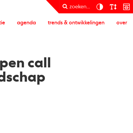
zoeken...
tie
agenda
trends & ontwikkelingen
over
pen call
ndschap