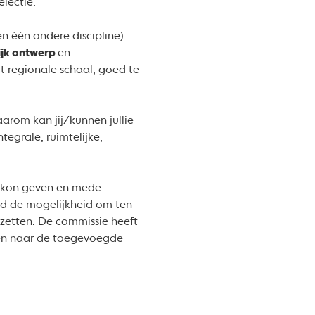
lectie:
 één andere discipline).
ijk ontwerp
en
t regionale schaal, goed te
arom kan jij/kunnen jullie
egrale, ruimtelijke,
ng kon geven en mede
lid de mogelijkheid om ten
 zetten. De commissie heeft
eken naar de toegevoegde