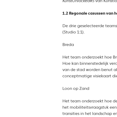
KunstUnlocked#5
van Kunstlo
1.2 Regonale casussen van h
De drie geselecteerde teams 
(Studio 1:1).
Breda
Het team onderzoekt hoe Bre
Hoe kan binnenstedelijk ve
van de stad worden benut als
conceptmatige visiekaart di
Loon op Zand
Het team onderzoekt hoe de t
het mobiliteitsvraagstuk ee
transities in het landschap 