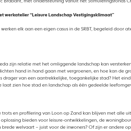
c Brabant, met ondersteuning vanuit het Stimuleringsfonds Cre
et werkatelier “Leisure Landschap Vestigingsklimaat”
werken elk aan een eigen casus in de SRBT, begeleid door ate
da zijn relatie met het omliggende landschap kan versterken
rdichten hand in hand gaan met vergroenen, en hoe kan de g
 drager van een aantrekkelijke, toegankelijke stad? Het eind
e laat zien hoe stad en landschap als één gedeelde leefomge
rots en profilering van Loon op Zand kan blijven met alle ui
n oplossing bieden voor leisure-ontwikkelingen, de woningbou
en brede welvaart – juist voor de inwoners? Of zijn er andere 