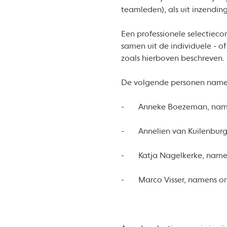
teamleden), als uit inzendin
Een professionele selectiecom
samen uit de individuele - o
zoals hierboven beschreven.
De volgende personen namen 
- Anneke Boezeman, namen
- Annelien van Kuilenburg
- Katja Nagelkerke, namen
- Marco Visser, namens ont