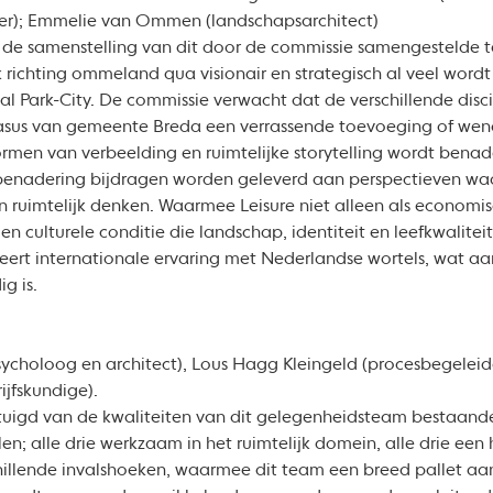
per); Emmelie van Ommen (landschapsarchitect)
de samenstelling van dit door de commissie samengestelde t
 richting ommeland qua visionair en strategisch al veel wordt 
al Park-City. De commissie verwacht dat de verschillende disc
asus van gemeente Breda een verrassende toevoeging of we
rmen van verbeelding en ruimtelijke storytelling wordt benad
 benadering bijdragen worden geleverd aan perspectieven wa
 ruimtelijk denken. Waarmee Leisure niet alleen als economis
en culturele conditie die landschap, identiteit en leefkwalite
ert internationale ervaring met Nederlandse wortels, wat aa
ig is.
ycholoog en architect), Lous Hagg Kleingeld (procesbegeleide
ijfskundige).
tuigd van de kwaliteiten van dit gelegenheidsteam bestaande u
len; alle drie werkzaam in het ruimtelijk domein, alle drie ee
illende invalshoeken, waarmee dit team een breed pallet aan