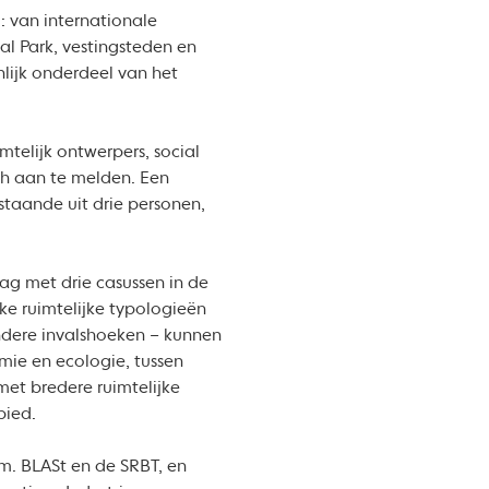
): van internationale
al Park, vestingsteden en
lijk onderdeel van het
mtelijk ontwerpers, social
ch aan te melden. Een
estaande uit drie personen,
ag met drie casussen in de
ke ruimtelijke typologieën
ndere invalshoeken – kunnen
mie en ecologie, tussen
met bredere ruimtelijke
ebied.
.m. BLASt en de SRBT, en