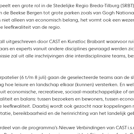
speelt een grote rol in de Stedelijke Regio Breda-Tilburg (SRBT
g en de Beekse Bergen tot grote parken zoals van Gogh Nationa
s niet alleen van economisch belang, het vormt ook een wezen
e leefkwaliteit van de regio.
 call uitgeschreven door CAST en Kunstloc Brabant waarvoor rui
aars en experts vanuit andere disciplines gevraagd werden zi
sie zal uit alle inschrijvingen drie interdisciplinaire teams, b
atelier (6 t/m 8 juli) gaan de geselecteerde teams aan de sl
ag hoe leisure en landschap elkaar (kunnen) versterken. En wel
uit economische, recreatieve, sociaal-maatschappelijke of a
aliteit en balans: tussen bezoekers en bewoners, tussen econo
e leefkwaliteit. Daarbij wordt ook gezocht naar koppelingen 
ptatie, bereikbaarheid en de herinrichting van het landelijk g
derdeel van de programma’s
Nieuwe Verbindingen
van CAST i.s