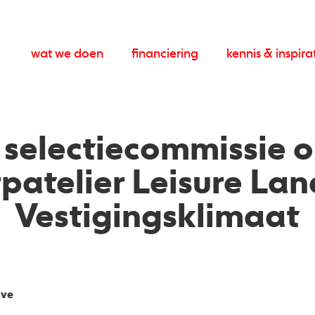
wat we doen
financiering
kennis & inspira
 selectiecommissie o
patelier Leisure La
Vestigingsklimaat
ave