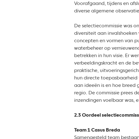
Voorafgaand, tijdens en afs
diverse algemene observati
De selectiecommissie was ond
diversiteit aan invalshoeke
concepten en vormen van pub
waterbeheer op vernieuwende
betrekken in hun visie. Er w
verbeeldingskracht en de b
praktische, uitvoeringsgeric
hun directe toepasbaarheid v
aan ideeën is en hoe breed 
regio. De commissie prees de
inzendingen voelbaar was, e
2.3 Oordeel selectiecommissi
Team 1 Casus Breda
Samengesteld team bestaande