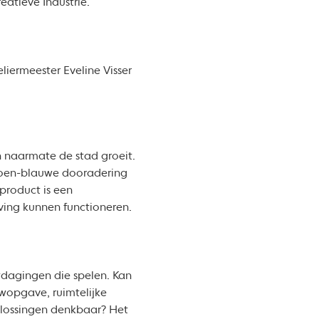
atieve Industrie.
liermeester Eveline Visser
 naarmate de stad groeit.
roen-blauwe dooradering
product is een
ving kunnen functioneren.
tdagingen die spelen. Kan
wopgave, ruimtelijke
oplossingen denkbaar? Het