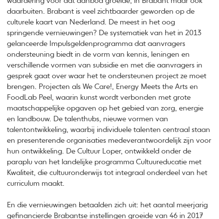
waardering voor dat aanbod groeide, in Brabant maar ook
daarbuiten. Brabant is veel zichtbaarder geworden op de
culturele kaart van Nederland. De meest in het oog
springende vernieuwingen? De systematiek van het in 2013
gelanceerde Impulsgeldenprogramma dat aanvragers
ondersteuning biedt in de vorm van kennis, leningen en
verschillende vormen van subsidie en met die aanvragers in
gesprek gaat over waar het te ondersteunen project ze moet
brengen. Projecten als We Care!, Energy Meets the Arts en
FoodLab Peel, waarin kunst wordt verbonden met grote
maatschappelijke opgaven op het gebied van zorg, energie
en landbouw. De talenthubs, nieuwe vormen van
talentontwikkeling, waarbij individuele talenten centraal staan
en presenterende organisaties medeverantwoordelijk zijn voor
hun ontwikkeling. De Cultuur Loper, ontwikkeld onder de
paraplu van het landelijke programma Cultuureducatie met
Kwaliteit, die cultuuronderwijs tot integraal onderdeel van het
curriculum maakt.
En die vernieuwingen betaalden zich uit: het aantal meerjarig
gefinancierde Brabantse instellingen groeide van 46 in 2017