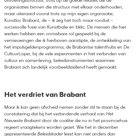
uitvoeringsstructuur, trots op de goede relaties die de
organisaties binnen die structuur met elkaar onderhouden,
maar uiteraard vooral trots op mijn eigen organisatie,
Kunstloc Brabant, de – ik zeg het toch maar ronduit –
succesvolle fusie van Kunstbalie en bkkc. De mensen die hier
werken hebben een onmisbare rol gespeeld bij de
vernieuwingen die ik hierboven aanstipte, de ontwikkeling van
het impulsgeldenprogramma, de Brabantse talenthubs en De
CultuurLoper, bij de vele experimenten in het verbinden van
cultuur en samenleving, beleidsinstrumenten waarmee
Brabant zich landelijk voorbeeldstellend heeft gemaakt.
Het verdriet van Brabant
Maar ik kan geen afscheid nemen zonder stil te staan bij de
constatering dat bij het verbindende verhaal van
Het
Nieuwste Brabant
door de coalitie die nu in het provinciehuis
regeert vraagtekens worden gezet. Wie het in december
gepresenteerde
Beleidskader
leest kan niet anders dan