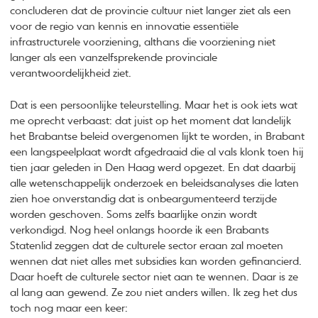
concluderen dat de provincie cultuur niet langer ziet als een
voor de regio van kennis en innovatie essentiële
infrastructurele voorziening, althans die voorziening niet
langer als een vanzelfsprekende provinciale
verantwoordelijkheid ziet.
Dat is een persoonlijke teleurstelling. Maar het is ook iets wat
me oprecht verbaast: dat juist op het moment dat landelijk
het Brabantse beleid overgenomen lijkt te worden, in Brabant
een langspeelplaat wordt afgedraaid die al vals klonk toen hij
tien jaar geleden in Den Haag werd opgezet. En dat daarbij
alle wetenschappelijk onderzoek en beleidsanalyses die laten
zien hoe onverstandig dat is onbeargumenteerd terzijde
worden geschoven. Soms zelfs baarlijke onzin wordt
verkondigd. Nog heel onlangs hoorde ik een Brabants
Statenlid zeggen dat de culturele sector eraan zal moeten
wennen dat niet alles met subsidies kan worden gefinancierd.
Daar hoeft de culturele sector niet aan te wennen. Daar is ze
al lang aan gewend. Ze zou niet anders willen. Ik zeg het dus
toch nog maar een keer: