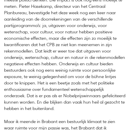
meeste politici denken. Die impact is ook nog eens moeilijk te
meten. Pieter Hasekamp, directeur van het Centraal
Planbureau, bevestigde het deze week nog een keer naar
aanleiding van de doorrekeningen van de verschillende
partijprogramma’s: ja, uitgaven voor onderwijs, voor
wetenschap, voor cultuur, voor natuur hebben positieve
economische effecten, maar die effecten zijn zo moeilijk te
kwantificeren dat het CPB ze niet kan meenemen in zijn
rekenmodellen. Dat leidt er weer toe dat uitgaven voor
onderwijs, wetenschap, cultuur en natuur in die rekenmodellen
negatieve effecten hebben. Onderwijs en cultuur bieden
bestuurders ook nog eens weinig ruimte voor persoonlijke
exposure, te weinig gelegenheid om voor de bühne lintjes
door te knippen. Het is een beetje zoals met het politieke
enthousiasme over fundamenteel wetenschappelijk
onderzoek. Dat is er pas als er Nobelprijswinnaars gefeliciteerd
kunnen worden. En die blijken dan vaak hun heil al gezocht te
hebben in het buitenland.
Maar ik meende in Brabant een bestuurlijk klimaat te zien
waar ruimte voor mijn passie was, het Brabant dat ik