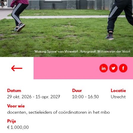
'Making Space' van Vloeistof , fotograaf: William van der Voort
Datum
Duur
Locatie
29 okt. 2026 - 15 apr. 2027
10:00 - 16:30
Utrecht
Voor wie
docenten, sectieleiders of coördinatoren in het mbo
Prijs
€ 1.000,00