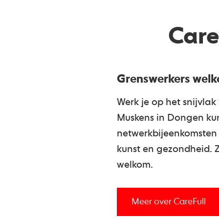
Care
Grenswerkers wel
Werk je op het snijvla
Muskens in Dongen kun 
netwerkbijeenkomsten 
kunst en gezondheid. Zo
welkom.
Meer over CareFull