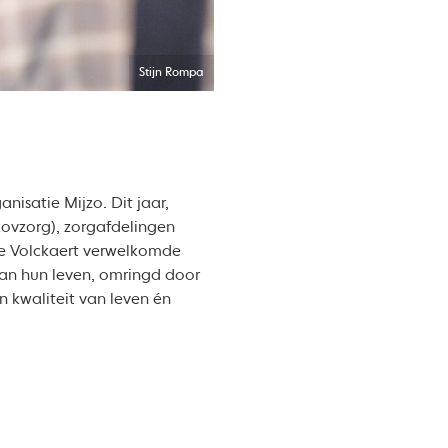
Stijn Rompa
isatie Mijzo. Dit jaar,
kovzorg), zorgafdelingen
e Volckaert verwelkomde
 van hun leven, omringd door
en kwaliteit van leven én