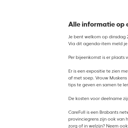
Alle informatie op e
Je bent welkom op dinsdag 22
Via dit agenda-item meld je
Per bijeenkomst is er plaat
Er is een expositie te zien m
af met soep. Vrouw Muskens z
tips te geven en samen te le
De kosten voor deelname zijn 
CareFull is een Brabants net
provinciegrens zijn ook van 
zorg of in welzijn? Neem oo