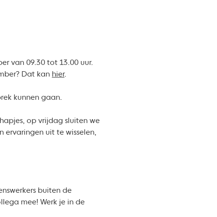
r van 09.30 tot 13.00 uur.
tember? Dat kan
hier
.
sprek kunnen gaan.
hapjes, op vrijdag sluiten we
 ervaringen uit te wisselen,
renswerkers buiten de
llega mee! Werk je in de