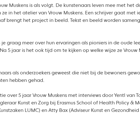
uw Muskens is als volgt. De kunstenaars leven mee met het da
e in het atelier van Vrouw Muskens. Een schrijver gaat met i
aaf brengt het project in beeld. Tekst en beeld worden samen
len je graag meer over hun ervaringen als pioniers in de oude 
Na 5 jaar is het ook tijd om te kijken op welke wijze ze Vrou
stenaars als onderzoekers geweest die niet bij de bewoners g
nten hebben gehad.
tie over 5 jaar Vrouw Muskens met interviews door Yentl van
gleraar Kunst en Zorg bij Erasmus School of Health Policy &
unstzaken LUMC) en Atty Bax (Adviseur Kunst en Gezondheid 