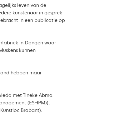
gelijks leven van de
edere kunstenaar in gesprek
gebracht in een publicatie op
leerfabriek in Dongen waar
w Muskens kunnen
ewoond hebben maar
 Toledo met Tineke Abma
 Management (ESHPM)),
Kunstloc Brabant).