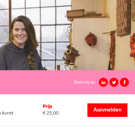
Deel mij op:
Prijs
Aanmelden
n kunst
€ 25,00