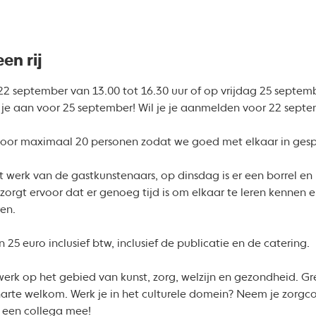
en rij
 september van 13.00 tot 16.30 uur of op vrijdag 25 septembe
 je aan voor 25 september! Wil je je aanmelden voor 22 sep
s voor maximaal 20 personen zodat we goed met elkaar in ge
et werk van de gastkunstenaars, op dinsdag is er een borrel en 
orgt ervoor dat er genoeg tijd is om elkaar te leren kennen en
ren.
25 euro inclusief btw, inclusief de publicatie en de catering.
werk op het gebied van kunst, zorg, welzijn en gezondheid. G
harte welkom. Werk je in het culturele domein? Neem je zorgco
k een collega mee!