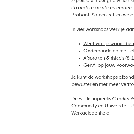
zzp’ers die meer grip willen 
én andere geïnteresseerden
.
Brabant. Samen zetten we ons 
In vier workshops werk je aa
Weet wat je waard ben
Onderhandelen met le
Afspraken & risico’s
(8-
GenAI op jouw voorwa
Je kunt de workshops afzonde
bewuster en met meer vertr
De workshopreeks
Creatief 
Community en Universiteit U
Werkgelegenheid.