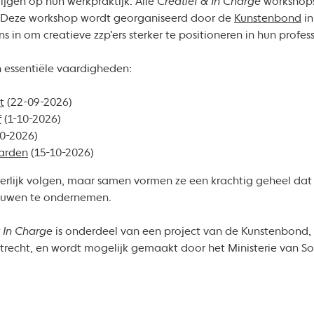
krijgen op hun werkpraktijk. Alle
Creatief & In Charge
workshops
 Deze workshop wordt georganiseerd door de
Kunstenbond
in
in om creatieve zzp’ers sterker te positioneren in hun profess
n essentiële vaardigheden:
t
(22-09-2026)
f
(1-10-2026)
10-2026)
arden
(15-10-2026)
rlijk volgen, maar samen vormen ze een krachtig geheel dat j
ouwen te ondernemen.
& In Charge
is onderdeel van een project van de Kunstenbond, 
trecht, en wordt mogelijk gemaakt door het Ministerie van S