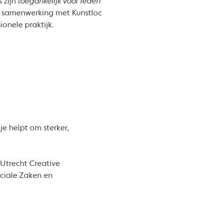
 zijn
toegankelijk voor leden
 samenwerking met Kunstloc
ionele praktijk.
e helpt om sterker,
Utrecht Creative
ociale Zaken en