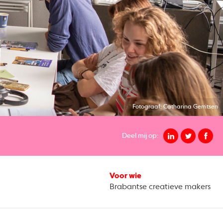
Fotograaf: Catharina Gerritsen
Deel mij op:
Voor wie
Brabantse creatieve makers