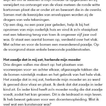
verwijdert na ontvangst van de vlaai meteen de ronde witte
kartonnen plaat die er onder zit en bewaart die in de ovenla.
Samen met de keerzijdes van enveloppen worden zij de
dragers van vele tekeningen.
Op een dag, nu een paar jaar geleden, help ik bij het
opruimen van mijn ouderlijk huis en vind ik zo’n vlaaiplaat
met een tekening terug van toen ik ongeveer vijf jaar oud
was. Er staat een aantal bomen op, verdeeld over het vlak.
Met achter en voor de bomen een meanderend paadje. Op
de voorgrond staan enkele bewoonde paddenstoelen.
Het zaadje dat in mij zat, herkende mijn moeder
Drie dingen vallen me direct op: het plaatsen van
voorwerpen voor- en achter elkaar, afgezaagde takken die
de bomen ruimtelijk maken en het gebruik van het hele vlak.
Het zaadje dat in mij zat, herkende mijn moeder en zo werd
ik gevoed door vlaai en plaat. Ik denk dat dat zaadje in ieder
kind zit. En ieder kind heeft zo’n moeder nodig die dat zaadje
voedt, zodat het kan groeien. Dit is de leidraad in mijn leven.
Ik heb bewust gekozen voor een docentenopleiding. Wist ik
veel wat een kunstenaar was?