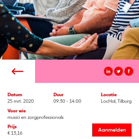
Datum
Duur
Locatie
25 mrt. 2020
09:30 - 14:00
LocHal, Tilburg
Voor wie
musici en zorgprofessionals
Prijs
Aanmelden
€ 13,16