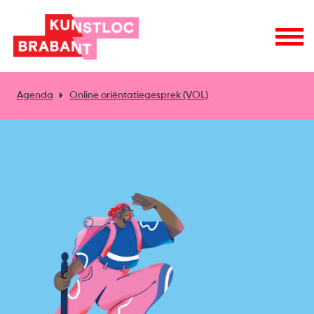
Agenda
Online oriëntatiegesprek (VOL)