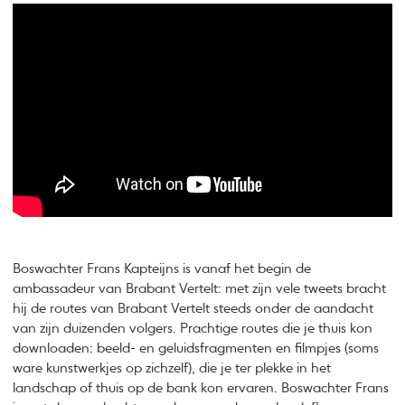
Boswachter Frans Kapteijns is vanaf het begin de
ambassadeur van Brabant Vertelt: met zijn vele tweets bracht
hij de routes van Brabant Vertelt steeds onder de aandacht
van zijn duizenden volgers. Prachtige routes die je thuis kon
downloaden: beeld- en geluidsfragmenten en filmpjes (soms
ware kunstwerkjes op zichzelf), die je ter plekke in het
landschap of thuis op de bank kon ervaren. Boswachter Frans