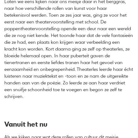
Laten we eens kijken naar ons meisje daar in het berggras,
naar hoe verschillende rollen van kunst voor haar
betekenisvol werden. Toen ze zes jaar was, ging ze voor het
eerst naar een theatervoorstelling met school. De
poppentheatervoorstelling opende een deur naar een wereld
die ze nog niet kende. Het toonde haar dat de vele fantasieën
die ze had, een plaats kon krijgen waar verbeelding een
kracht kon worden. Kort daarna ging ze zelf op theaterles, ze
bloeide helemaal open. In haar puberteit gaven de
tienertranen en eerste liefdes tranen haar het gevoel van
eenzaamheid en onbegrepenheid. Theaterles leerde haar écht
luisteren naar muziektekst en -toon en ze nam de uitgereikte
handen aan van de poëzie. Zo leerde ze aan haar verdriet
een snuifje schoonheid toe te voegen en begon ze zelf te
schrijven.
Vanuit het nu
Als we kijken naar wat deze rollen van cultuur dit meisje