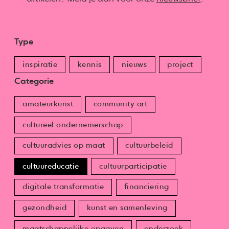
Type
inspiratie
kennis
nieuws
project
Categorie
amateurkunst
community art
cultureel ondernemerschap
cultuuradvies op maat
cultuurbeleid
cultuureducatie
cultuurparticipatie
digitale transformatie
financiering
gezondheid
kunst en samenleving
maatschappelijke opgaven
onderzoek