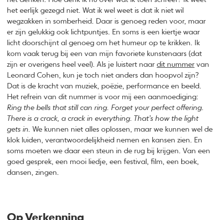
het eerlijk gezegd niet. Wat ik wel weet is dat ik niet wil
wegzakken in somberheid. Daar is genoeg reden voor, maar
er zijn gelukkig ook lichtpuntjes. En soms is een kiertje waar
licht doorschijnt al genoeg om het humeur op te krikken. Ik
kom vaak terug bij een van mijn favoriete kunstenaars (dat
zijn er overigens heel veel). Als je luistert naar
dit nummer
van
Leonard Cohen, kun je toch niet anders dan hoopvol zijn?
Dat is de kracht van muziek, poëzie, performance en beeld.
Het refrein van dit nummer is voor mij een aanmoediging:
Ring the bells that still can ring. Forget your perfect offering.
There is a crack, a crack in everything. That’s how the light
gets in.
We kunnen niet alles oplossen, maar we kunnen wel de
klok luiden, verantwoordelijkheid nemen en kansen zien. En
soms moeten we daar een steun in de rug bij krijgen. Van een
goed gesprek, een mooi liedje, een festival, film, een boek,
dansen, zingen.
Op Verkenning