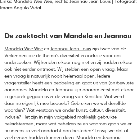
Links: Mandela Wee Wee, rechts: Jeannau Jean Louis | Fotograaf:
Imara Angulo Vidal
De zoektocht van Mandela en Jeannau
Mandela Wee Wee
en
Jeannau Jean Louis
zijn twee van de
Verkenners die de thema’s diversiteit en inclusie voor ons
onderzoeken. Wij kenden elkaar nog niet en zij hadden elkaar
ook niet eerder ontmoet. Wij stelden een open vraag. Maar
een vraag is natuurlijk nooit helemaal open. Iedere
vragensteller heeft een bedoeling en gaat uit van (on)bewuste
aannames. Mandela en Jeannau zijn daarom eerst met elkaar
in gesprek gegaan over de vraag van Kunstloc. Wat werd
daar nu eigenlijk mee bedoeld? Gebruiken we wel dezelfde
woorden? Wat verstaan we onder kunst, cultuur, diversiteit,
inclusie? Het zijn in mijn vakgebied makkelijk gebruikte
beleidstermen, maar wat behelzen ze en waarom gaan we er
nu ineens zo veel aandacht aan besteden? Terwijl we dat al
veel eerder hadden kunnen doen. Mandela en Jeannau